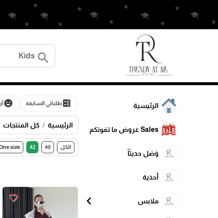
search
emoji_emotions
ballot
طلباتي السابقة
آر
الرئيسية
الرئيسية
كل المنتجات
Sales عروض ما تفوتكم
الكل
40
42
One size
وَصَل حديثَاً
أحذية
favorite_border
chevron_left
ملابس