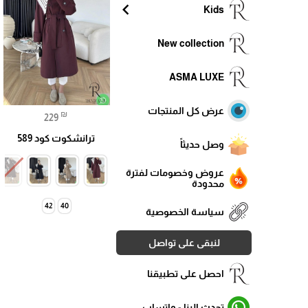
chevron_left
Kids
New collection
ASMA LUXE
عرض كل المنتجات
₪
229
ترانشكوت كود 589
وصل حديثاً
عروض وخصومات لفترة
محدودة
42
40
سياسة الخصوصية
لنبقى على تواصل
احصل على تطبيقنا
تحدث الينا - واتساب