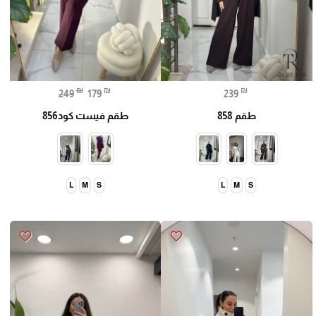
₪
₪
₪
249
179
239
طقم 858
طقم فيست كود856
L
M
S
L
M
S
favorite_border
favorite_border