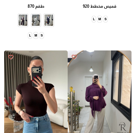
قميص مخطط 920
طقم 870
L
M
S
L
M
S
favorite_border
favorite_border