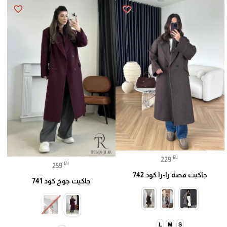
favorite_border
favorite_border
₪
229
₪
259
جاكيت قصة زا-را كود 742
جاكيت جوخ كود 741
L
M
S