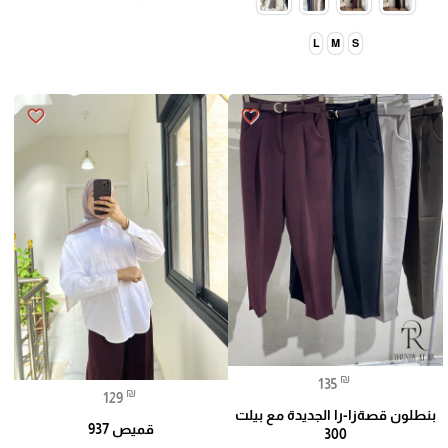
L
M
S
favorite_border
favorite_border
₪
135
₪
129
بنطلون قصةزا-را الجديدة مع بيلت
قميص 937
300