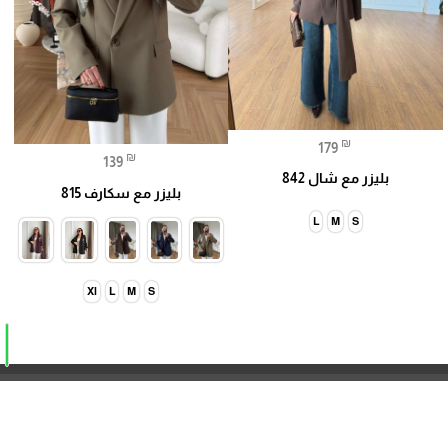
₪
179
₪
139
بليزر مع شال 842
بليزر مع سكارف 815
L
M
S
Xl
L
M
S
تثبيت تطبيقنا
"Trendy At All"