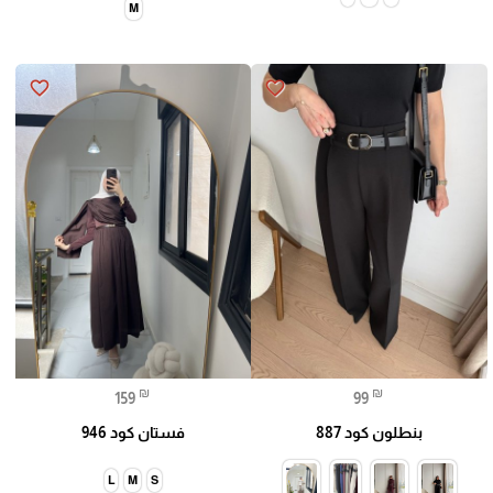
M
favorite_border
favorite_border
🎓
₪
₪
159
99
بنطلون كود 887
فستان كود 946
L
M
S