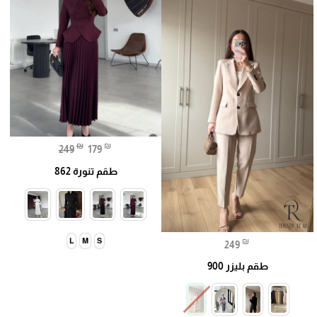
₪
₪
249
179
طقم تنورة 862
₪
L
M
S
249
طقم بليزر 900