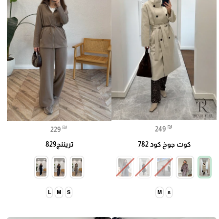
₪
₪
249
229
كوت جوخ كود 782
تريننج829
M
L
M
S