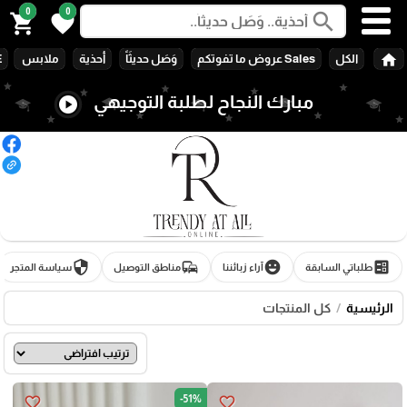
0
0
search
shopping_cart
favorite
home
الكل
Sales عروض ما تفوتكم
وَصَل حديثَاً
أحذية
ملابس
E
مبارك النجاح لطلبة التوجيهي
play_circle
security
commute
emoji_emotions
ballot
طلباتي السابقة
آراء زبائننا
مناطق التوصيل
سياسة المتجر
الرئيسية
كل المنتجات
-51%
favorite_border
favorite_border