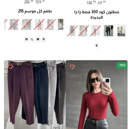
₪
₪
₪
₪
255
189
135
49
طقم كل موسم 255
بنطلون كود 300 قصة زا-را
الجديدة
Xl
L
M
S
S
-78%
favorite_border
favorite_border