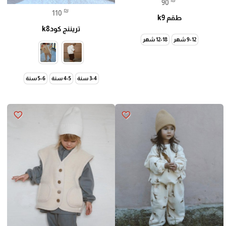
90
₪
110
طقم k9
تريننج كودk8
9-12 شهر
12-18 شهر
3-4 سنة
4-5 سنة
5-6 سنة
favorite_border
favorite_border