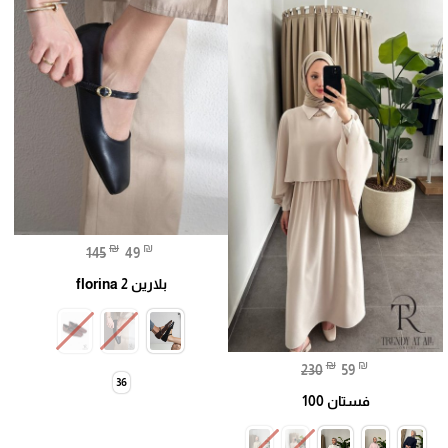
₪
₪
145
49
بلارين florina 2
₪
₪
230
59
36
فستان 100