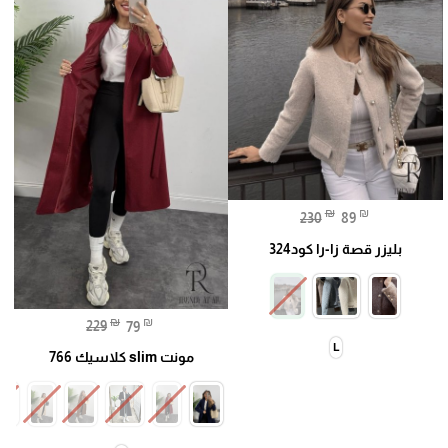
₪
₪
230
89
بليزر قصة زا-را كود324
₪
₪
229
79
L
مونت slim كلاسيك 766