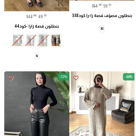
₪
₪
154
59
بنطلون مصوًف قصة زا-را كود338
₪
₪
143
49
بنطلون قصة زارا -كود44
Xl
S
-72%
-34%
favorite_border
favorite_border