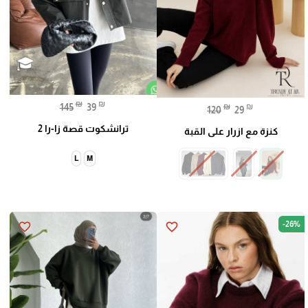
₪
₪
145
39
₪
₪
120
29
ترانشكوت قصة زا-را 2
كنزة مع ازرار على القبة
L
M
-26%
favorite_border
favorite_border