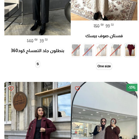
₪
₪
150
99
فستان صوف بيسك
₪
₪
140
39
بنطلون جلد التمساح كود360
S
One size
-55%
favorite_border
favorite_border