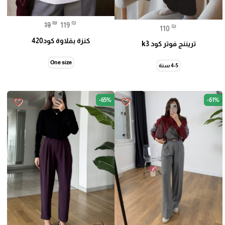
₪
₪
19
119
₪
110
كنزة بقلاوة كود420
تريننج فوتر كود k3
One size
4-5 سنة
-65%
-61%
favorite_border
favorite_border