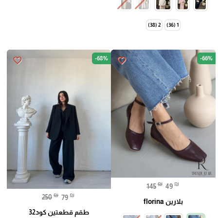
2 (38)
1 (36)
-68%
-66%
favorite_border
favorite_border
₪
₪
145
49
₪
₪
250
79
بلارين florina
طقم قطعتين كود32