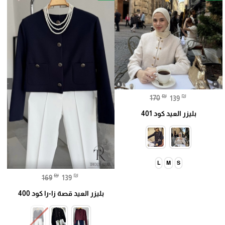
₪
₪
170
139
بليزر العيد كود 401
L
M
S
₪
₪
169
139
بليزر العيد قصة زا-را كود 400